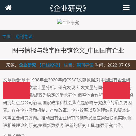
《企业研究》
主页
>
期刊导读
>
图书情报与数字图书馆论文_中国国有企业
来源：
企业研究
【在线投稿】 栏目：
期刊导读
时间：2022-07-06
文章摘要:基于1998年至2020年的CSSCI文献数据,对中国国有企业研
究领域进行了文献计量分析。研究发现:年发文量与国有企业发展态势
呈反周期特征;形成较为稳定的学术群体,但整体合作程度不高。最大的
研究热点是公司治理,国家政策和社会焦点是影响研究热点的最主要因
在线投稿
在线投稿
素。存在企业激励机制、产权改革、企业效率以及治理结构和资本结
构等主要研究方向。推动国有企业研究的创新发展应紧密联系实际,促
进相关理论的研究,挖掘新数据,引进新的研究工具,加强研究合作。
文章关键词: